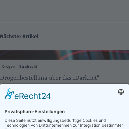
Nächster Artikel
Drogen
Strafrecht
Drogenbestellung über das „Darknet“
Sehr häufig kommt es zu Ermittlungsverfahren wegen
angeblicher Drogenbestellungen über das Internet /
„Darknet“. In der Regel werden die Ermittlungsbehörden auf
einzelne Beschuldigte aufmerksam, weil diese im
Zusammenhang mit größeren Verfahren (z. B. Hannover: