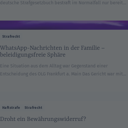
deutsche Strafgesetzbuch bestraft im Normalfall nur bereits
begangene Delikte, unabhängig davon, ob sie zur Vollendung
gekommen sind oder nur versucht wurden. Die Vorbereitung
einer Straftat ist grundsätzlich nicht strafbar.
Bei gewichtigeren Delikten ist allerdings die Verabredung
Strafrecht
eines Verbrechens (= Straftat mit Mindeststrafe 1
WhatsApp-Nachrichten in der Familie –
Jahr) strafbar (§ 30 StGB). Voraussetzung dafür ist allerdings,
beleidigungsfreie Sphäre
[…]
Eine Situation aus dem Alltag war Gegenstand einer
Entscheidung des OLG Frankfurt a. Main Das Gericht war mit
der Frage befasst, ob sich Familienmitglieder untereinander
über WhatsApp beleidigend über andere Familienmitglieder
äußern dürfen. Grundsätzlich sind Beleidigungen strafbar (§
185 StGB). Dabei ist grundsätzlich egal, wie die Beleidigungen
Haftstrafe
Strafrecht
geäußert werden, d. h. mündlich, schriftlich, per Mail etc.
Droht ein Bewährungswiderruf?
Daher können Äußerungen, […]