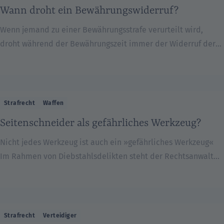
handelt es sich bei der zweiten Frage im Kern um eine
Wann droht ein Bewährungswiderruf?
Rechtsfrage. […]
Wenn jemand zu einer Bewährungsstrafe verurteilt wird,
droht während der Bewährungszeit immer der Widerruf der
Bewährung. Falls es dazu kommt, ist die ursprünglich
ausgeurteilte Strafe komplett abzusitzen. Das ist freilich
keine schöne Aussicht. Wie kann es zum Bewährungswiderruf
kommen? Ein Bewährungswiderruf droht besonders dann,
Strafrecht
Waffen
wenn der Verurteilte innerhalb der Bewährungszeit erneut
Seitenschneider als gefährliches Werkzeug?
eine Straftat begeht. In einem solchen Fall […]
Nicht jedes Werkzeug ist auch ein »gefährliches Werkzeug«
Im Rahmen von Diebstahlsdelikten steht der Rechtsanwalt
häufig vor der Herausforderung, seinen Mandanten gegen
einen „Diebstahl mit Waffen“ verteidigen zu müssen. Ein
solcher kann vorliegen, wenn der Mandant eine Waffe oder
ein gefährliches Werkzeug bei sich führt. Das kann der Fall
Strafrecht
Verteidiger