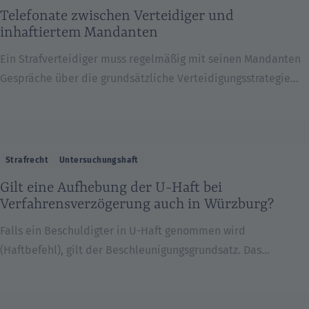
sein bei einer Pistole, einem Messer, einer Schere, einem
Telefonate zwischen Verteidiger und
Teppichmesser […]
inhaftiertem Mandanten
Ein Strafverteidiger muss regelmäßig mit seinen Mandanten
Gespräche über die grundsätzliche Verteidigungsstrategie
und die Vorgehensweise im Strafverfahren führen. Falls der
Mandant wegen eines Haftbefehls in Untersuchungshaft sitzt,
sucht der Verteidiger ihn dazu in der JVA auf. Aus diesem
Grund sind die Rechtsanwälte der Kanzlei Löwenberg
Strafrecht
Untersuchungshaft
regelmäßig in der JVA Würzburg. Diese ist erfreulicherweise
Gilt eine Aufhebung der U-Haft bei
von der Kanzlei aus sehr […]
Verfahrensverzögerung auch in Würzburg?
Falls ein Beschuldigter in U-Haft genommen wird
(Haftbefehl), gilt der Beschleunigungsgrundsatz. Das
zuständige Gericht hat also das jeweilige Verfahren
beschleunigt zu bearbeiten, d.h. vor anderen Verfahren, in
denen die jeweiligen Beschuldigten nicht in U-Haft sitzen.