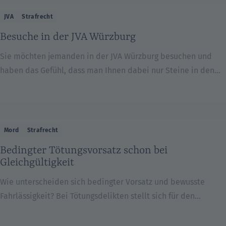
Die Frage ist immer, was die Praxis daraus macht. Aus § 121
JVA
Strafrecht
Abs. 1 StPO ergibt sich, dass die Untersuchungshaft
Besuche in der JVA Würzburg
grundsätzlich […]
Sie möchten jemanden in der JVA Würzburg besuchen und
haben das Gefühl, dass man Ihnen dabei nur Steine in den
Weg legt? Wir erklären Ihnen, was zu tun ist: 1. Besucherliste
Als erstes müssen Sie auf der Besucherliste der jeweiligen
Person stehen. Falls sich also beispielsweise Ihr
Lebensgefährte in Haft befindet, können Sie ihn nur dann
Mord
Strafrecht
besuchen, […]
Bedingter Tötungsvorsatz schon bei
Gleichgültigkeit
Wie unterscheiden sich bedingter Vorsatz und bewusste
Fahrlässigkeit? Bei Tötungsdelikten stellt sich für den
Strafverteidiger oft die Frage nach der Nachweisbarkeit des
Tatablaufs. Oft bestehen darüber jedoch keine Zweifel, so