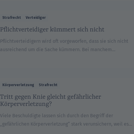
dass der Rechtsanwalt rechtlich argumentieren muss. Anders
gesagt: wenn ein bestimmter Sachverhalt sich
Strafrecht
Verteidiger
erwiesenermaßen auf eine bestimmte Art ereignet hat, kann
Pflichtverteidiger kümmert sich nicht
der Rechtsanwalt für Strafrecht seine […]
Pflichtverteidigern wird oft vorgeworfen, dass sie sich nicht
ausreichend um die Sache kümmern. Bei manchem
Rechtsanwalt trifft das sicherlich zu, nicht jedoch bei jedem.
Es gibt Kollegen, die Pflichtverteidigungen sehr nachlässig
behandeln, es gibt jedoch auch Kollegen, die solche
Verfahren genauso ernst nehmen wie Wahlverteidigungen.
Körperverletzung
Strafrecht
Einige Pflichtverteidiger besuchen die Mandanten nicht oft
Tritt gegen Knie gleicht gefährlicher
genug im Gefängnis. Ständige Besuche […]
Körperverletzung?
Viele Beschuldigte lassen sich durch den Begriff der
„gefährlichen Körperverletzung“ stark verunsichern, weil es
durch den Zusatz „gefährliche“ auf sie den Eindruck macht,