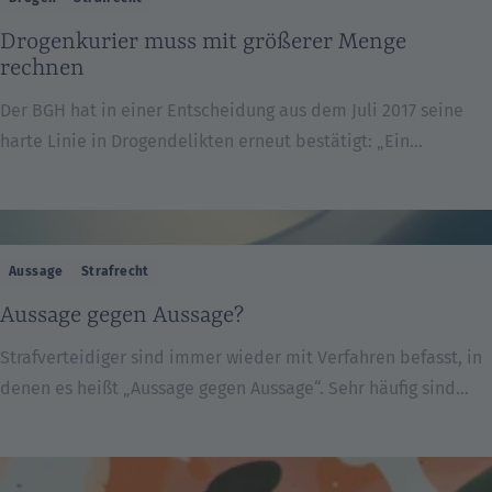
angeklagt wegen angeblicher Vergewaltigung. Auf
Drogenkurier muss mit größerer Menge
einem Kleidungsstück der Geschädigten war […]
rechnen
Der BGH hat in einer Entscheidung aus dem Juli 2017 seine
harte Linie in Drogendelikten erneut bestätigt: „Ein
Drogenkurier, der sich zum Transport von Betäubungsmitteln
bereit erklärt und weder auf die Menge des ihm übergebenen
Rauschgifts Einfluss nehmen noch diese Menge überprüfen
kann, wird i. d. R. damit rechnen müssen, dass ihm mehr
Aussage
Strafrecht
Rauschgift zum Transport übergeben wird, […]
Aussage gegen Aussage?
Strafverteidiger sind immer wieder mit Verfahren befasst, in
denen es heißt „Aussage gegen Aussage“. Sehr häufig sind
solche Fälle im Bereich
des Sexualstrafrechts (Vergewaltigung, sexuelle
Nötigung, sexueller Missbrauch). Typischerweise gibt es dabei