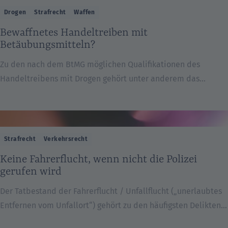
keine weiteren Zeugen. Der zuständige Richter kann nicht
Drogen
Strafrecht
Waffen
einfach der Zeugin glauben, die behauptet, sie sei
Bewaffnetes Handeltreiben mit
vergewaltigt worden. Andererseits kann er auch nicht einfach
Betäubungsmitteln?
dem Angeklagten glauben, der alles […]
Zu den nach dem BtMG möglichen Qualifikationen des
Handeltreibens mit Drogen gehört unter anderem das
sogenannte „bewaffnete Handeltreiben“. Dabei genügt es
bereits, wenn der Täter eine Waffe bei sich hat. Er muss diese
nicht verwenden. Es reicht also aus, wenn der Täter in
der Hosentasche ein Messer, Pfefferspray oder ähnlich hat.
Strafrecht
Verkehrsrecht
Entscheidend ist jedoch, dass der Täter auf die Waffe
Keine Fahrerflucht, wenn nicht die Polizei
jederzeit zugreifen kann. Falls […]
gerufen wird
Der Tatbestand der Fahrerflucht / Unfallflucht („unerlaubtes
Entfernen vom Unfallort“) gehört zu den häufigsten Delikten
und zählt zum Alltagsgeschäft eines Strafverteidigers. Immer