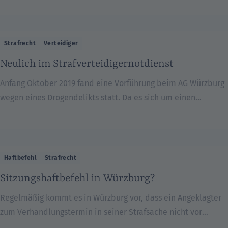
als ob ihnen eine Straftat aus dem Bereich der
Schwerkriminalität vorgeworfen wird. Dabei sind – zumindest
unserer Erfahrung nach – gefährliche Körperverletzung viel
Strafrecht
Verteidiger
häufiger als sogenannte einfache Körperverletzungen. Eine
Neulich im Strafverteidigernotdienst
Körperverletzung ist dann […]
Anfang Oktober 2019 fand eine Vorführung beim AG Würzburg
wegen eines Drogendelikts statt. Da es sich um einen
Samstag handelte, hatte der Beschuldigte sich an
den Strafverteidigernotdienst für Würzburg gewandt. Im
Rahmen der Vorführung wurde u.a. mitgeteilt, dass dem
Beschuldigten Haare und eine Speichelprobe genommen
Haftbefehl
Strafrecht
werden sollen. Die Frage des Rechtsanwaltes, wofür das
Sitzungshaftbefehl in Würzburg?
erforderlich sei, wurde zunächst gar nicht beantwortet. Auf
weitere Nachfrage […]
Regelmäßig kommt es in Würzburg vor, dass ein Angeklagter
zum Verhandlungstermin in seiner Strafsache nicht vor
Gericht erscheint. Meistens erlässt das Gericht daraufhin