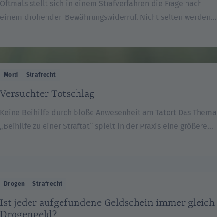
Oftmals stellt sich in einem Strafverfahren die Frage nach
einem drohenden Bewährungswiderruf. Nicht selten werden
Fälle, in denen es eigentlich nur um eine Strafe von einem
Jahr geht, durch eine widerrufende Bewährung zu Fällen mit
zwei oder drei Jahren Haft. Es gibt Möglichkeiten,
den Bewährungswiderruf zu vermeiden. Dabei kommt es
Mord
Strafrecht
darauf an, den Gesamtüberblick zu behalten […]
Versuchter Totschlag
Keine Beihilfe durch bloße Anwesenheit am Tatort Das Thema
„Beihilfe zu einer Straftat“ spielt in der Praxis eine größere
Rolle, als man auf den ersten Blick meint. Eine
solche Beihilfehandlung kann beispielsweise vorliegen, wenn
ein Drogenkurier lediglich die Drogen transportiert, aber
sonst mit dem Drogengeschäft nichts zu tun hat und auf die
Drogen
Strafrecht
gehandelte Menge oder den Preis keinerlei Einfluss […]
Ist jeder aufgefundene Geldschein immer gleich
Drogengeld?