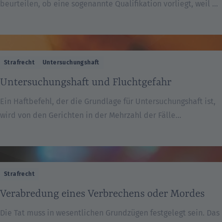
beurteilen, ob eine sogenannte Qualifikation vorliegt, weil es
sich möglicherweise um einen „Diebstahl mit Waffen“
handelt. Hier ist zunächst abzugrenzen. Ein „Diebstahl mit
Waffen“ liegt nicht erst dann vor, wenn die Waffen verwendet
werden, sondern bereits dann, wenn der Täter die Waffe
Strafrecht
Untersuchungshaft
lediglich mit sich führt. Oft ist entscheidend […]
Untersuchungshaft und Fluchtgefahr
Ein Haftbefehl, der die Grundlage für Untersuchungshaft ist,
wird von den Gerichten in der Mehrzahl der Fälle
mit angeblicher Fluchtgefahr begründet. Für die Fluchtgefahr
lassen es die meisten Gerichte wiederum ausreichen, wenn
der Täter (angeblich) eine hohe Strafe zu erwarten hat
oder keinen festen Wohnsitz hat – oder wenn er
Strafrecht
seinen Wohnsitz im Ausland hat. Bei genauerer Prüfung ist
Verabredung eines Verbrechens oder Mordes
die Rechtsprechung hier jedoch nicht einheitlich und […]
Die Tat muss in wesentlichen Grundzügen festgelegt sein. Das