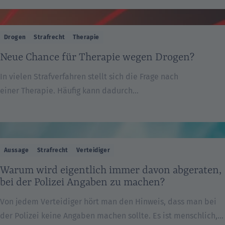
wieder kommt es in diesem Bereich zu interessanten
gerichtlichen Entscheidungen. Im Mai 2017 hat das
Hanseatische Oberlandesgericht Hamburg entschieden,
Drogen
Strafrecht
Therapie
dass keine Fahrerflucht vorliegt, wenn der Unfallbeteiligte
Neue Chance für Therapie wegen Drogen?
nur bereit ist, seine Personalien von der Polizei feststellen zu
lassen und der Geschädigte darauf verzichtet, die […]
In vielen Strafverfahren stellt sich die Frage nach
einer Therapie. Häufig kann dadurch
eine lange Freiheitsstrafe vermieden werden. Wenn ein
Angeklagter zu einer Freiheitsstrafe von 5 Jahren verurteilt
wird, besteht im Falle einer Therapie nach § 64 StGB die
Möglichkeit, dass er nach erfolgreichem Abschluss der
Aussage
Strafrecht
Verteidiger
Therapie entlassen wird. In der Praxis kann dies bedeuten,
Warum wird eigentlich immer davon abgeraten,
dass er beispielsweise ein halbes […]
bei der Polizei Angaben zu machen?
Von jedem Verteidiger hört man den Hinweis, dass man bei
der Polizei keine Angaben machen sollte. Es ist menschlich,