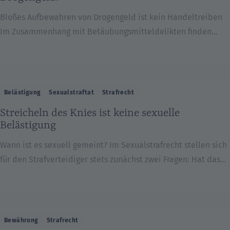
Bloßes Aufbewahren von Drogengeld ist kein Handeltreiben
Im Zusammenhang mit Betäubungsmitteldelikten finden
regelmäßig Wohnungsdurchsuchungen statt, bei denen
üblicherweise Drogen, Drogenutensilien (Feinwaagen,
Crusher, Papers o. ä.) gefunden werden. Oft werden
auch erhebliche Geldbeträge sichergestellt, von denen die
Belästigung
Sexualstraftat
Strafrecht
Polizei oder die Staatsanwaltschaft in der Regel davon
Streicheln des Knies ist keine sexuelle
ausgehen, dass es sich um Drogengeld handelt. Hier stellt
Belästigung
sich oft die Frage, ob das Auffinden von
Wann ist es sexuell gemeint? Im Sexualstrafrecht stellen sich
Drogengeld automatisch […]
für den Strafverteidiger stets zunächst zwei Fragen: Hat das
behauptete Verhalten tatsächlich stattgefunden? Falls ja:
Stellt dieses Verhalten tatsächlich ein strafrechtlich
relevantes Verhalten dar? Während es bei der ersten Frage
um Sachverhalte und damit um tatsächliche Fragen geht,
Bewährung
Strafrecht