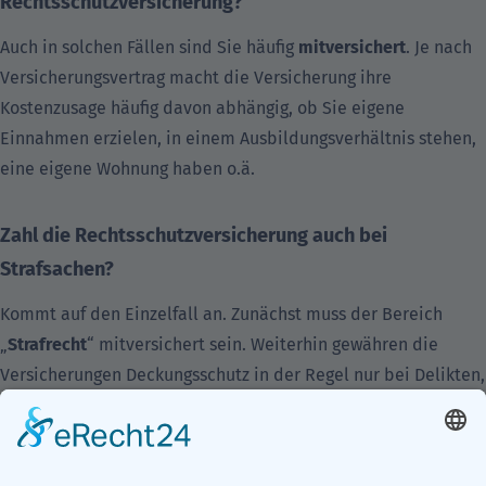
Rechtsschutzversicherung?
Auch in solchen Fällen sind Sie häufig
mitversichert
. Je nach
Versicherungsvertrag macht die Versicherung ihre
Kostenzusage häufig davon abhängig, ob Sie eigene
Einnahmen erzielen, in einem Ausbildungsverhältnis stehen,
eine eigene Wohnung haben o.ä.
Zahl die Rechtsschutzversicherung auch bei
Strafsachen?
Kommt auf den Einzelfall an. Zunächst muss der Bereich
„
Strafrecht
“ mitversichert sein. Weiterhin gewähren die
Versicherungen Deckungsschutz in der Regel nur bei Delikten,
die auch fahrlässig begangen werden können. Entscheidend
ist dabei nicht, ob dem Klienten Vorsatz oder Fahrlässigkeit
vorgeworfen wird, sondern ob das in Rede stehende Delikt