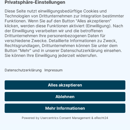
auch
fahrlässig begangen werden kann
(z.B. Geldwäsche, §
261 StGB).
Kann Ich den Anwalt auch erst nach der Zusage der
Versicherung beauftragen?
Manche Mandanten machen die Entscheidung, ob sie zum
Anwalt gehen, von der Zusage der Versicherung abhängig.
Natürlich kann dieser Punkt im Rahmen einer
kostenlosen
Ersteinschätzung
abgeklärt werden.
Meine Versicherung lehnt eine Kostenzusage ab, was
nun?
Häufig lehnen die Versicherer eine Deckungszusage zunächst
ab.
Diese Entscheidung muss nicht endgültig sein
. In vielen
Fällen wurde der Fall missverständlich geschildert oder die