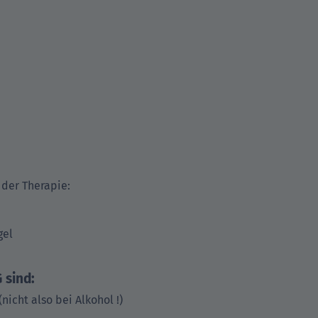
 der Therapie:
gel
 sind:
icht also bei Alkohol !)